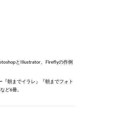
llustrator、Fireflyの作例
ナー『朝までイラレ』『朝までフォト
）など6冊。