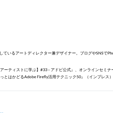
いるアートディレクター兼デザイナー。ブログやSNSでPhotoshopとI
アーティストに学ぶ】#33 – アドビ公式』、オンラインセミ
はかどるAdobe Firefly活用テクニック50』（インプレス