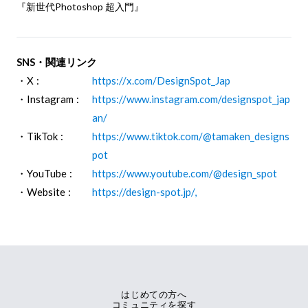
『新世代Photoshop 超入門』
SNS・関連リンク
・X :
https://x.com/DesignSpot_Jap
・Instagram :
https://www.instagram.com/designspot_jap
an/
・TikTok :
https://www.tiktok.com/@tamaken_designs
pot
・YouTube :
https://www.youtube.com/@design_spot
・Website :
https://design-spot.jp/,
はじめての方へ
コミュニティを探す