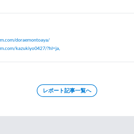
ram.com/doraemontoaya/
ram.com/kazukiyo0427/?hl=ja,
レポート記事一覧へ