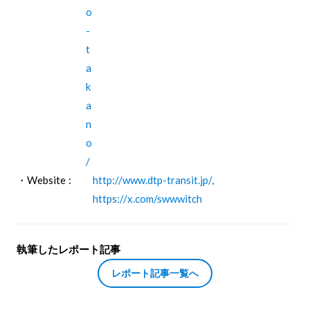
o
-
t
a
k
a
n
o
/
・Website :
http://www.dtp-transit.jp/,
https://x.com/swwwitch
執筆したレポート記事
レポート記事一覧へ