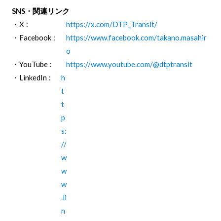
SNS・関連リンク
・X :
https://x.com/DTP_Transit/
・Facebook :
https://www.facebook.com/takano.masahir
o
・YouTube :
https://www.youtube.com/@dtptransit
・LinkedIn :
h
t
t
p
s:
//
w
w
w
.li
n