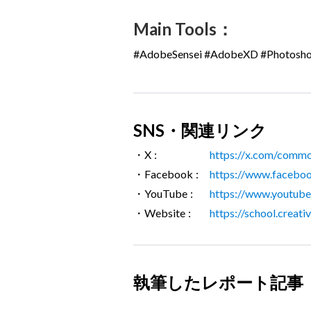
Main Tools：
#AdobeSensei #AdobeXD #Photoshop
SNS・関連リンク
・X :
https://x.com/commo
・Facebook :
https://www.faceboo
・YouTube :
https://www.youtub
・Website :
https://school.creat
執筆したレポート記事