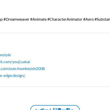
 #Dreamweaver #Animate #CharacterAnimator #Aero #Substan
nstyle
k.com/youji.sakai
e.com/user/monkeyish2008
ive-edge.design/,