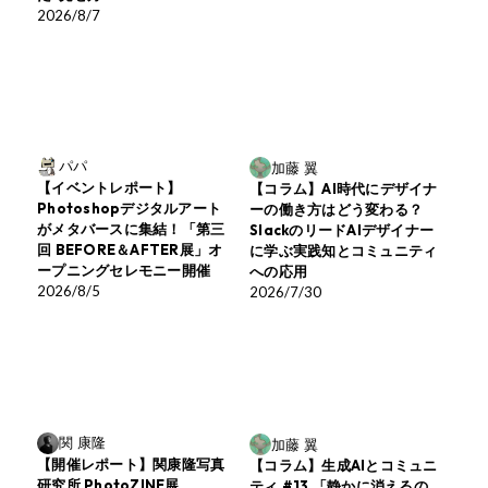
2026/8/7
パパ
加藤 翼
【イベントレポート】
【コラム】AI時代にデザイナ
Photoshopデジタルアート
ーの働き方はどう変わる？
がメタバースに集結！「第三
SlackのリードAIデザイナー
回 BEFORE＆AFTER展」オ
に学ぶ実践知とコミュニティ
ープニングセレモニー開催
への応用
2026/8/5
2026/7/30
関 康隆
加藤 翼
【開催レポート】関康隆写真
【コラム】生成AIとコミュニ
研究所 PhotoZINE展
ティ #13 「静かに消えるの