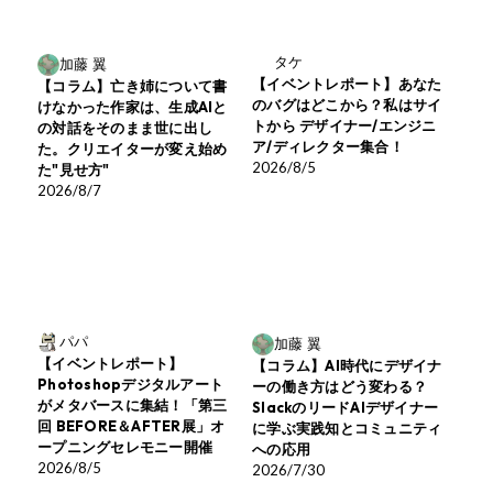
タケ
加藤 翼
【イベントレポート】あなた
【コラム】亡き姉について書
のバグはどこから？私はサイ
けなかった作家は、生成AIと
トから デザイナー/エンジニ
の対話をそのまま世に出し
ア/ディレクター集合！
た。クリエイターが変え始め
2026/8/5
た"見せ方"
2026/8/7
パパ
加藤 翼
【イベントレポート】
【コラム】AI時代にデザイナ
Photoshopデジタルアート
ーの働き方はどう変わる？
がメタバースに集結！「第三
SlackのリードAIデザイナー
回 BEFORE＆AFTER展」オ
に学ぶ実践知とコミュニティ
ープニングセレモニー開催
への応用
2026/8/5
2026/7/30