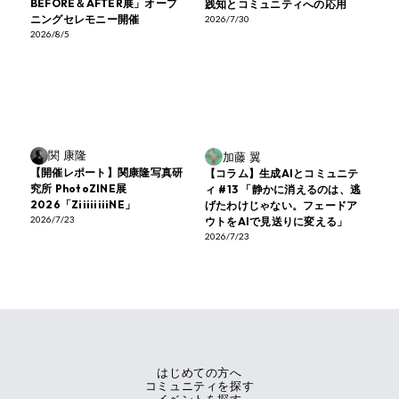
BEFORE＆AFTER展」オープ
践知とコミュニティへの応用
ニングセレモニー開催
2026/7/30
2026/8/5
関 康隆
加藤 翼
【開催レポート】関康隆写真研
【コラム】生成AIとコミュニテ
究所 PhotoZINE展
ィ #13 「静かに消えるのは、逃
2026「ZiiiiiiiiNE」
げたわけじゃない。フェードア
2026/7/23
ウトをAIで見送りに変える」
2026/7/23
はじめての方へ
コミュニティを探す