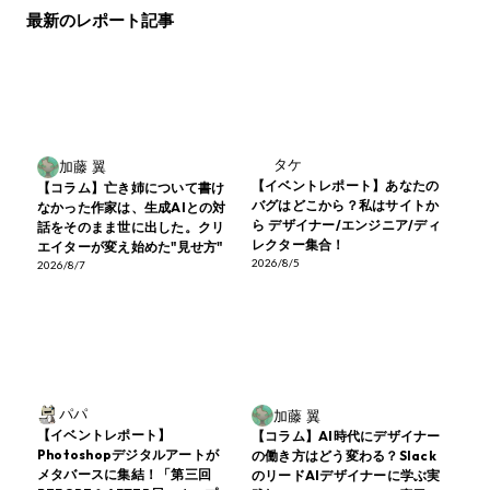
最新のレポート記事
タケ
加藤 翼
【イベントレポート】あなたの
【コラム】亡き姉について書け
バグはどこから？私はサイトか
なかった作家は、生成AIとの対
ら デザイナー/エンジニア/ディ
話をそのまま世に出した。クリ
レクター集合！
エイターが変え始めた"見せ方"
2026/8/5
2026/8/7
パパ
加藤 翼
【イベントレポート】
【コラム】AI時代にデザイナー
Photoshopデジタルアートが
の働き方はどう変わる？Slack
メタバースに集結！「第三回
のリードAIデザイナーに学ぶ実