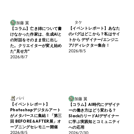
タケ
加藤 翼
【イベントレポート】あなた
【コラム】亡き姉について書
のバグはどこから？私はサイ
けなかった作家は、生成AIと
トから デザイナー/エンジニ
の対話をそのまま世に出し
ア/ディレクター集合！
た。クリエイターが変え始め
2026/8/5
た"見せ方"
2026/8/7
パパ
加藤 翼
【イベントレポート】
【コラム】AI時代にデザイナ
Photoshopデジタルアート
ーの働き方はどう変わる？
がメタバースに集結！「第三
SlackのリードAIデザイナー
回 BEFORE＆AFTER展」オ
に学ぶ実践知とコミュニティ
ープニングセレモニー開催
への応用
2026/8/5
2026/7/30