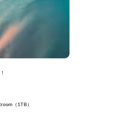
！
Lightroom（1TB）