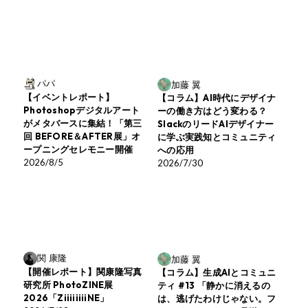
パパ
加藤 翼
【イベントレポート】
【コラム】AI時代にデザイナ
Photoshopデジタルアート
ーの働き方はどう変わる？
がメタバースに集結！「第三
SlackのリードAIデザイナー
回 BEFORE＆AFTER展」オ
に学ぶ実践知とコミュニティ
ープニングセレモニー開催
への応用
2026/8/5
2026/7/30
関 康隆
加藤 翼
【開催レポート】関康隆写真
【コラム】生成AIとコミュニ
研究所 PhotoZINE展
ティ #13 「静かに消えるの
2026「ZiiiiiiiiNE」
は、逃げたわけじゃない。フ