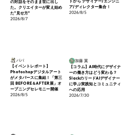
トから デザイナー/エンジニ
の対話をそのまま世に出し
ア/ディレクター集合！
た。クリエイターが変え始め
2026/8/5
た"見せ方"
2026/8/7
パパ
加藤 翼
【イベントレポート】
【コラム】AI時代にデザイナ
Photoshopデジタルアート
ーの働き方はどう変わる？
がメタバースに集結！「第三
SlackのリードAIデザイナー
回 BEFORE＆AFTER展」オ
に学ぶ実践知とコミュニティ
ープニングセレモニー開催
への応用
2026/8/5
2026/7/30