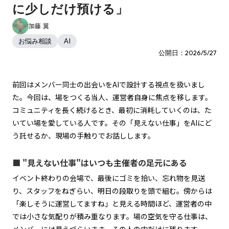
に少しだけ預ける」
加藤 翼
お悩み相談
AI
公開日：2026/5/27
前回はメンバー同士の出会いをAIで設計する視点を扱いまし
た。今回は、場をつくる当人、運営者自身に焦点を移します。
コミュニティを長く続けるとき、最初に消耗していくのは、た
いてい場を愛している人です。その「見えない仕事」をAIにど
う託せるか、現場の手触りでお話しします。
■ "見えない仕事"はいつも主催者の足元にある
イベント終わりの会場で、最後にゴミを拾い、忘れ物を見送
り、スタッフをねぎらい、明日の段取りを頭で組む。傍からは
「楽しそうに運営してますね」と見える時間ほど、運営者の中
では小さな気配りが積み重なります。場の空気を守る仕事は、
メンバーには見えづらいまま、その人の中だけに残ります。