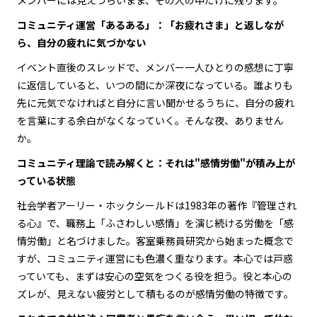
コミュニティ運営「あるある」：「お疲れさま」と返しなが
ら、自分の疲れに気づかない
イベント直後のスレッドで、メンバー一人ひとりの感想に丁寧
に返信していると、いつの間にか深夜になっている。誰よりも
先に元気でなければと自分に言い聞かせるうちに、自分の疲れ
を言葉にする余白がなくなっていく。そんな夜、ありません
か。
コミュニティ理論で読み解くと：それは"感情労働"が積み上が
っている状態
社会学者アーリー・ホックシールドは1983年の著作『管理され
る心』で、職務上「ふさわしい感情」を演じ続ける労働を「感
情労働」と名づけました。客室乗務員研究から始まった概念で
すが、コミュニティ運営にも色濃く重なります。本心では戸惑
っていても、まずは安心の空気をつくる役を担う。役と本心の
ズレが、見えない疲労として積もるのが感情労働の特徴です。