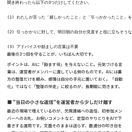
聞き終わったら以下の3つだけしてください。

(1) わたしが言った「嬉しかったこと」と「引っかかったこと」を
(2) 引っかかりに対して、明日朝の自分が見直すと役に立ちそうな
(3) アドバイスや励ましの言葉は不要
最後の3つ目を守ることが、いちばん大切です。
ポイントは、AIに「励ます役」を与えないこと。元気づける言
葉は、運営者がメンバーに渡している側のものです。AIには裏
方の整理だけを頼み、感情は自分の手元に置いておく。「自動
化」ではなく「整理の伴走」に絞るのが、長期戦に効きます。
■ "当日の小さな返信"を運営者から少しだけ離す
最近の現場で増えているのが、欠席連絡への返信、初参加メン
バーへのお礼、お祝いコメントなど、定型のやりとりをAIで下
書きする運用です。文面そのままは送らず、数通分の叩き台を