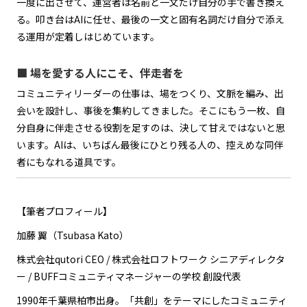
一度に出させて、運営者は名前と一文だけ自分の手で書き換え
る。叩き台はAIに任せ、最後の一文と固有名詞だけ自分で添え
る運用が定着しはじめています。
■ 場を愛する人にこそ、伴走者を
コミュニティリーダーの仕事は、場をつくり、文脈を編み、出
会いを設計し、事後を集約してきました。そこにもう一枚、自
分自身に伴走させる役割を足すのは、決して甘えではないと思
います。AIは、いちばん最後にひとり残る人の、控えめな同伴
者にもなれる道具です。
【筆者プロフィール】
加藤 翼（Tsubasa Kato）
株式会社qutori CEO / 株式会社ロフトワーク シニアディレクタ
ー / BUFFコミュニティマネージャーの学校 創設代表
1990年千葉県柏市出身。「共創」をテーマにしたコミュニティ