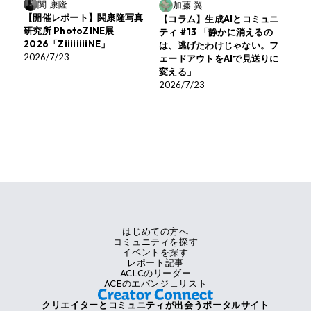
関 康隆
加藤 翼
【開催レポート】関康隆写真
【コラム】生成AIとコミュニ
研究所 PhotoZINE展
ティ #13 「静かに消えるの
2026「ZiiiiiiiiNE」
は、逃げたわけじゃない。フ
2026/7/23
ェードアウトをAIで見送りに
変える」
2026/7/23
はじめての方へ
コミュニティを探す
イベントを探す
レポート記事
ACLCのリーダー
ACEのエバンジェリスト
クリエイターとコミュニティが出会うポータルサイト