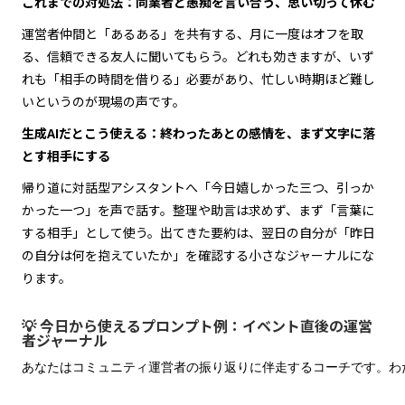
これまでの対処法：同業者と愚痴を言い合う、思い切って休む
運営者仲間と「あるある」を共有する、月に一度はオフを取
る、信頼できる友人に聞いてもらう。どれも効きますが、いず
れも「相手の時間を借りる」必要があり、忙しい時期ほど難し
いというのが現場の声です。
生成AIだとこう使える：終わったあとの感情を、まず文字に落
とす相手にする
帰り道に対話型アシスタントへ「今日嬉しかった三つ、引っか
かった一つ」を声で話す。整理や助言は求めず、まず「言葉に
する相手」として使う。出てきた要約は、翌日の自分が「昨日
の自分は何を抱えていたか」を確認する小さなジャーナルにな
ります。
💡 今日から使えるプロンプト例：イベント直後の運営
者ジャーナル
あなたはコミュニティ運営者の振り返りに伴走するコーチです。わ