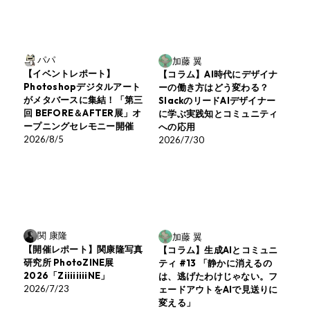
パパ
加藤 翼
【イベントレポート】
【コラム】AI時代にデザイナ
Photoshopデジタルアート
ーの働き方はどう変わる？
がメタバースに集結！「第三
SlackのリードAIデザイナー
回 BEFORE＆AFTER展」オ
に学ぶ実践知とコミュニティ
ープニングセレモニー開催
への応用
2026/8/5
2026/7/30
関 康隆
加藤 翼
【開催レポート】関康隆写真
【コラム】生成AIとコミュニ
研究所 PhotoZINE展
ティ #13 「静かに消えるの
2026「ZiiiiiiiiNE」
は、逃げたわけじゃない。フ
2026/7/23
ェードアウトをAIで見送りに
変える」