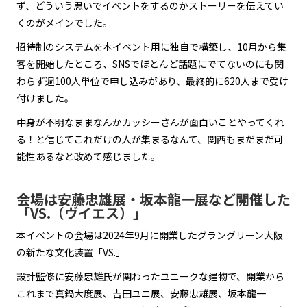
ず、どういう思いでイベントをするのかストーリーを伝えてい
くのがメインでした。
招待制のシステムを本イベント用に独自で構築し、10月から集
客を開始したところ、SNSでほとんど話題にでてないのにも関
わらず週100人単位で申し込みがあり、最終的に620人まで受け
付けました。
中身が不明なままなんかカッシーさんが面白いことやってくれ
る！と信じてこれだけの人が集まるなんて、関西もまだまだ可
能性あるなと改めて感じました。
会場は安藤忠雄展・坂本龍一展など開催した
「VS.（ヴイエス）」
本イベントの会場は2024年9月に開業したグラングリーン大阪
の新たな文化装置「VS.」
設計監修に安藤忠雄氏が関わったユニークな建物で、開業から
これまで真鍋大度展、吉田ユニ展、安藤忠雄展、坂本龍一