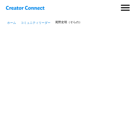
尾野史明（そらの）
ホーム
コミュニティリーダー