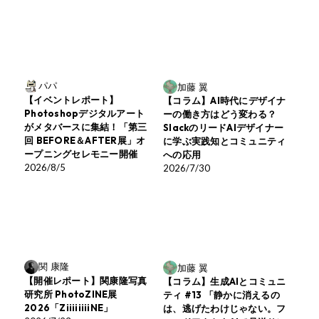
パパ
加藤 翼
【イベントレポート】
【コラム】AI時代にデザイナ
Photoshopデジタルアート
ーの働き方はどう変わる？
がメタバースに集結！「第三
SlackのリードAIデザイナー
回 BEFORE＆AFTER展」オ
に学ぶ実践知とコミュニティ
ープニングセレモニー開催
への応用
2026/8/5
2026/7/30
関 康隆
加藤 翼
【開催レポート】関康隆写真
【コラム】生成AIとコミュニ
研究所 PhotoZINE展
ティ #13 「静かに消えるの
2026「ZiiiiiiiiNE」
は、逃げたわけじゃない。フ