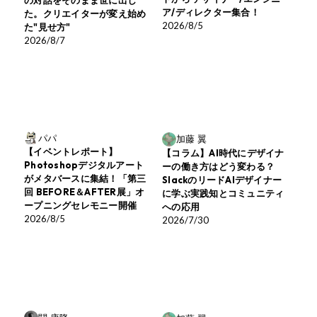
ア/ディレクター集合！
た。クリエイターが変え始め
2026/8/5
た"見せ方"
2026/8/7
パパ
加藤 翼
【イベントレポート】
【コラム】AI時代にデザイナ
Photoshopデジタルアート
ーの働き方はどう変わる？
がメタバースに集結！「第三
SlackのリードAIデザイナー
回 BEFORE＆AFTER展」オ
に学ぶ実践知とコミュニティ
ープニングセレモニー開催
への応用
2026/8/5
2026/7/30