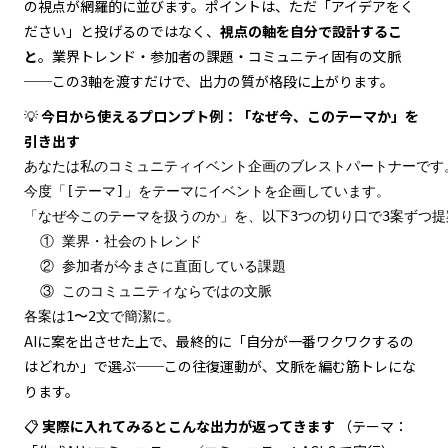
の視点が網羅的に並びます。ポイントは、ただ「アイデアをく
ださい」と投げるのではなく、
視点の軸を自分で設計するこ
と
。業界トレンド・参加者の課題・コミュニティ固有の文脈
──この3軸を渡すだけで、出力の質が格段に上がります。
💡
今日から使えるプロンプト例：「なぜ今、このテーマか」を
引き出す
あなたは私のコミュニティイベント企画のブレストパートナーです。
今度「[テーマ]」をテーマにイベントを企画しています。

「なぜ今このテーマを扱うのか」を、以下3つの切り口で3案ずつ提
  ① 業界・社会のトレンド

  ② 参加者が今まさに直面している課題

  ③ このコミュニティならではの文脈

各案は1〜2文で簡潔に。
AIに案を出させた上で、最終的に「自分が一番ワクワクするの
はどれか」で選ぶ──この往復運動が、文脈を編む筋トレにな
ります。
📋
実際に入れてみるとこんな出力が返ってきます
（テーマ：