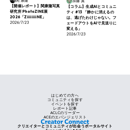
関 康隆
加藤 翼
【開催レポート】関康隆写真
【コラム】生成AIとコミュニ
研究所 PhotoZINE展
ティ #13 「静かに消えるの
2026「ZiiiiiiiiNE」
は、逃げたわけじゃない。フ
2026/7/23
ェードアウトをAIで見送りに
変える」
2026/7/23
はじめての方へ
コミュニティを探す
イベントを探す
レポート記事
ACLCのリーダー
ACEのエバンジェリスト
クリエイターとコミュニティが出会うポータルサイト