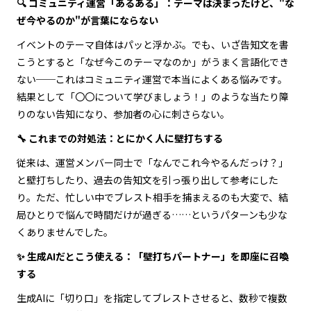
🔍 コミュニティ運営「あるある」：テーマは決まったけど、"な
ぜ今やるのか"が言葉にならない
イベントのテーマ自体はパッと浮かぶ。でも、いざ告知文を書
こうとすると「なぜ今このテーマなのか」がうまく言語化でき
ない──これはコミュニティ運営で本当によくある悩みです。
結果として「〇〇について学びましょう！」のような当たり障
りのない告知になり、参加者の心に刺さらない。
🔧 これまでの対処法：とにかく人に壁打ちする
従来は、運営メンバー同士で「なんでこれ今やるんだっけ？」
と壁打ちしたり、過去の告知文を引っ張り出して参考にした
り。ただ、忙しい中でブレスト相手を捕まえるのも大変で、結
局ひとりで悩んで時間だけが過ぎる……というパターンも少な
くありませんでした。
✨ 生成AIだとこう使える：「壁打ちパートナー」を即座に召喚
する
生成AIに「切り口」を指定してブレストさせると、数秒で複数