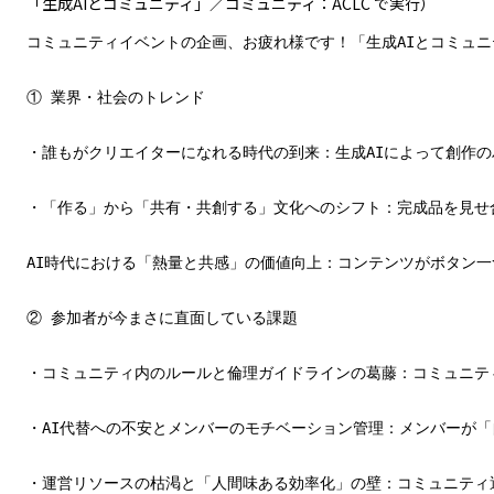
「生成AIとコミュニティ」／コミュニティ：ACLC で実行）
コミュニティイベントの企画、お疲れ様です！「生成AIとコミュ
① 業界・社会のトレンド

・誰もがクリエイターになれる時代の到来：生成AIによって創作
・「作る」から「共有・共創する」文化へのシフト：完成品を見せ
AI時代における「熱量と共感」の価値向上：コンテンツがボタン
② 参加者が今まさに直面している課題

・コミュニティ内のルールと倫理ガイドラインの葛藤：コミュニテ
・AI代替への不安とメンバーのモチベーション管理：メンバーが「
・運営リソースの枯渇と「人間味ある効率化」の壁：コミュニティ