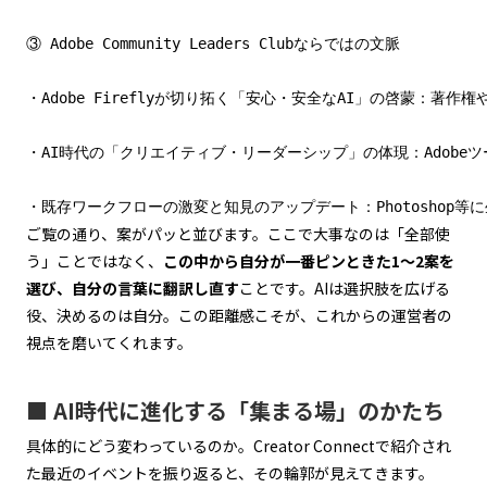
③ Adobe Community Leaders Clubならではの文脈

・Adobe Fireflyが切り拓く「安心・安全なAI」の啓蒙：著
・AI時代の「クリエイティブ・リーダーシップ」の体現：Adob
・既存ワークフローの激変と知見のアップデート：Photosho
ご覧の通り、案がパッと並びます。ここで大事なのは「全部使
う」ことではなく、
この中から自分が一番ピンときた1〜2案を
選び、自分の言葉に翻訳し直す
ことです。AIは選択肢を広げる
役、決めるのは自分。この距離感こそが、これからの運営者の
視点を磨いてくれます。
■ AI時代に進化する「集まる場」のかたち
具体的にどう変わっているのか。Creator Connectで紹介され
た最近のイベントを振り返ると、その輪郭が見えてきます。