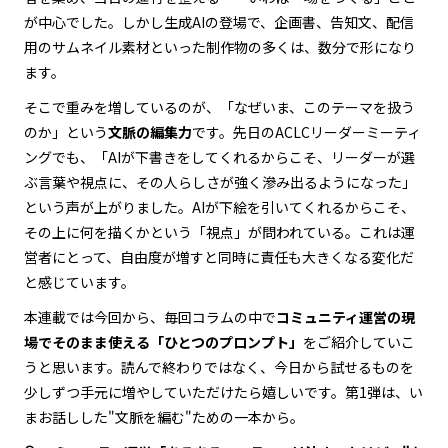
が中心でした。しかし生成AIの登場で、企画書、告知文、配信
用のサムネイル素材といった制作物の多くは、数分で形になり
ます。
そこで重みを増しているのが、「なぜいま、このテーマを扱う
のか」という
文脈の編集力
です。先日のACLCリーダーミーティ
ングでも、「AIが下書きをしてくれるからこそ、リーダーが選
ぶ言葉や視点に、その人らしさが強く滲み出るようになった」
という声が上がりました。AIが下絵を引いてくれるからこそ、
その上に何を描くかという「視点」が問われている。これは運
営者にとって、自由度が増すと同時に責任も大きくなる変化だ
と感じています。
本連載では今回から、毎回コラムの中で
コミュニティ運営の現
場でそのまま使える「ひとつのプロンプト」
をご紹介していこ
うと思います。読んで終わりではなく、今日から試せるものを
少しずつ手元に増やしていただけたら嬉しいです。第1弾は、い
まお話しした"文脈を編む"ための一本から。