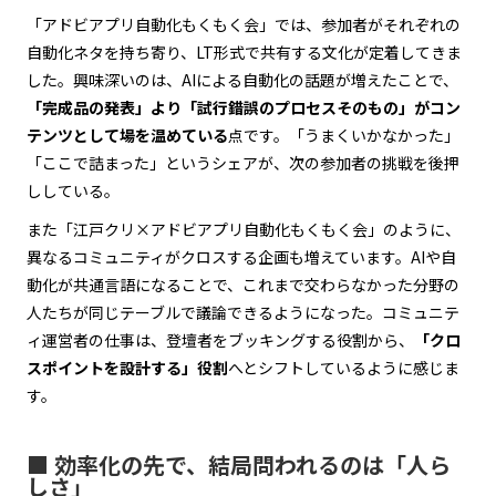
「アドビアプリ自動化もくもく会」では、参加者がそれぞれの
自動化ネタを持ち寄り、LT形式で共有する文化が定着してきま
した。興味深いのは、AIによる自動化の話題が増えたことで、
「完成品の発表」より「試行錯誤のプロセスそのもの」がコン
テンツとして場を温めている
点です。「うまくいかなかった」
「ここで詰まった」というシェアが、次の参加者の挑戦を後押
ししている。
また「江戸クリ×アドビアプリ自動化もくもく会」のように、
異なるコミュニティがクロスする企画も増えています。AIや自
動化が共通言語になることで、これまで交わらなかった分野の
人たちが同じテーブルで議論できるようになった。コミュニテ
ィ運営者の仕事は、登壇者をブッキングする役割から、
「クロ
スポイントを設計する」役割
へとシフトしているように感じま
す。
■ 効率化の先で、結局問われるのは「人ら
しさ」